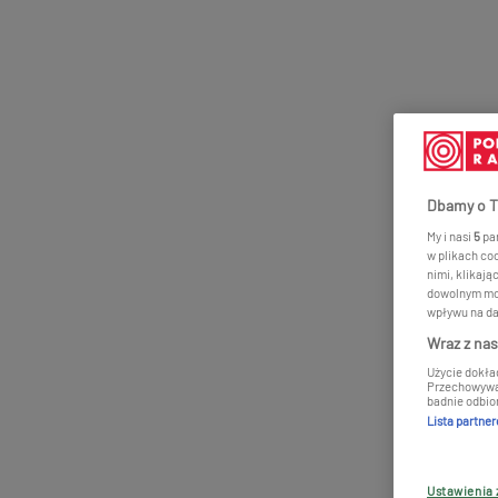
Dbamy o T
My i nasi
5
par
w plikach co
nimi, klikają
dowolnym mom
wpływu na da
Wraz z na
Użycie dokła
Przechowywani
badnie odbior
Lista partne
Ustawienia