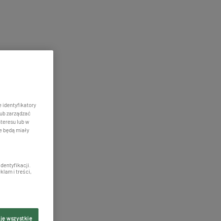
 identyfikatory
ub zarządzać
nteresu lub w
e będą miały
dentyfikacji.
klam i treści,
ję wszystkie