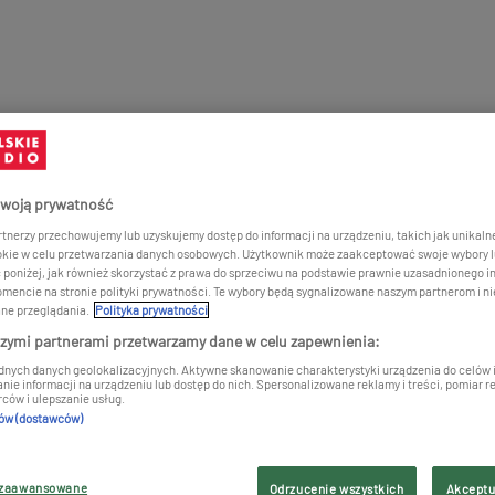
woją prywatność
tnerzy przechowujemy lub uzyskujemy dostęp do informacji na urządzeniu, takich jak unikalne
okie w celu przetwarzania danych osobowych. Użytkownik może zaakceptować swoje wybory l
c poniżej, jak również skorzystać z prawa do sprzeciwu na podstawie prawnie uzasadnionego i
encie na stronie polityki prywatności. Te wybory będą sygnalizowane naszym partnerom i ni
ne przeglądania.
Polityka prywatności
szymi partnerami przetwarzamy dane w celu zapewnienia:
dnych danych geolokalizacyjnych. Aktywne skanowanie charakterystyki urządzenia do celów i
e informacji na urządzeniu lub dostęp do nich. Spersonalizowane reklamy i treści, pomiar re
ców i ulepszanie usług.
rów (dostawców)
 zaawansowane
Odrzucenie wszystkich
Akceptu