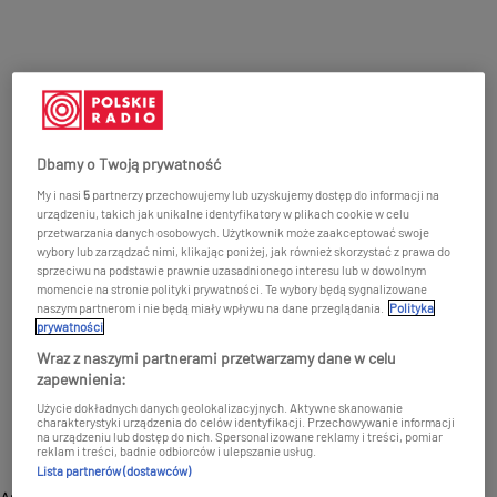
Dbamy o Twoją prywatność
My i nasi
5
partnerzy przechowujemy lub uzyskujemy dostęp do informacji na
urządzeniu, takich jak unikalne identyfikatory w plikach cookie w celu
przetwarzania danych osobowych. Użytkownik może zaakceptować swoje
wybory lub zarządzać nimi, klikając poniżej, jak również skorzystać z prawa do
sprzeciwu na podstawie prawnie uzasadnionego interesu lub w dowolnym
momencie na stronie polityki prywatności. Te wybory będą sygnalizowane
naszym partnerom i nie będą miały wpływu na dane przeglądania.
Polityka
prywatności
Wraz z naszymi partnerami przetwarzamy dane w celu
zapewnienia:
Użycie dokładnych danych geolokalizacyjnych. Aktywne skanowanie
charakterystyki urządzenia do celów identyfikacji. Przechowywanie informacji
na urządzeniu lub dostęp do nich. Spersonalizowane reklamy i treści, pomiar
reklam i treści, badnie odbiorców i ulepszanie usług.
Lista partnerów (dostawców)